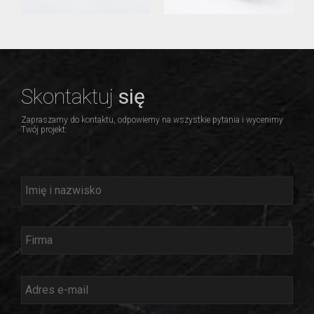
Skontaktuj
się
Zapraszamy do kontaktu, odpowiemy na wszystkie pytania i wycenimy
Twój projekt: